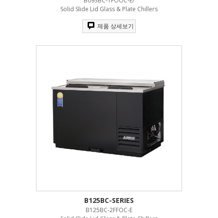
B093BC-1FOOC-E/
Solid Slide Lid Glass & Plate Chillers
제품 상세보기
B125BC-SERIES
B125BC-2FFOC-E