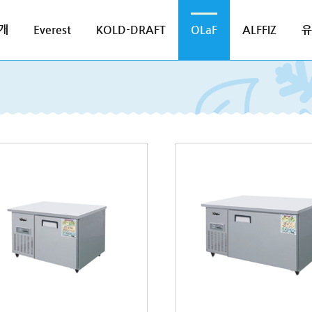
개
Everest
KOLD-DRAFT
OLaF
ALFFIZ
유